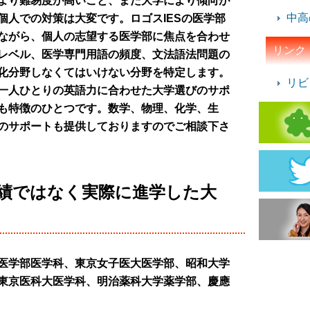
より難易度が高いこと、また大学により傾向が
中高
個人での対策は大変です。ロゴスIESの医学部
ながら、個人の志望する医学部に焦点を合わせ
リンク
レベル、医学専門用語の頻度、文法語法問題の
化分野しなくてはいけない分野を特定します。
リビ
一人ひとりの英語力に合わせた大学選びのサポ
も特徴のひとつです。数学、物理、化学、生
のサポートも提供しておりますのでご相談下さ
績ではなく実際に進学した大
医学部医学科、東京女子医大医学部、昭和大学
東京医科大医学科、明治薬科大学薬学部、慶應