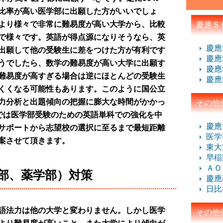
比率が高い医学部に出願した方がいいでしょ
より様々で非常に難易度が高い大学から、比較
慶應Ｓ
で様々です。英語が得点源になりそうなら、英
慶應
出願して他の受験生に差をつけた方が有利です
慶應
うでしたら、数学の難易度が高い大学に出願す
慶應
難易度が高すぎる場合は逆にほとんどの受験生
慶應
くくなる可能性もあります。このように国公立
力分析と出題傾向の把握に膨大な時間がかかっ
その他
Sでは医学部受験のための英語単科での強化を中
慶應
サポートから志望校の選択に至るまで最短距離
医学
案させて頂きます。
東大
早稲
ＡＯ
部、薬学部）対策
慶應
日比
語法力は他の大学と変わりません。しかし医学
その他