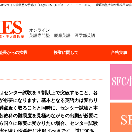
オンライン学習塾＆予備校「Logos IES（ロゴス アイ・イー・エス）」慶応義塾大学や早稲田大
オンライン
英語専門塾 慶應英語 医学部英語
塾長からの挨拶
授業に関して
合格実績
はセンター試験を９割以上で突破すること、各
が必要になります。基本となる英語力は変わり
満点近く取ることと同時に、センター試験と本
各教科の難易度を見極めながらの出願が必要に
方国立に確実に受かりたい場合、センター試験
比率が高い医学部に出願すべきです。逆に90％