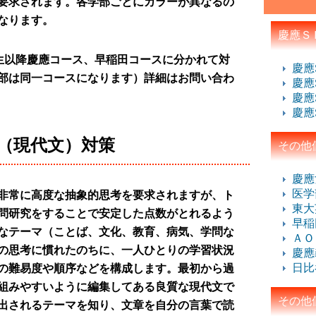
要求されます。各学部ごとにカラーが異なるの
なります。
慶應Ｓ
生以降慶應コース、早稲田コースに分かれて対
慶應
部は同一コースになります）詳細はお問い合わ
慶應
慶應
慶應
（現代文）対策
その他
慶應
医学
非常に高度な抽象的思考を要求されますが、ト
東大
問研究をすることで安定した点数がとれるよう
早稲
なテーマ（ことば、文化、教育、病気、学問な
ＡＯ
の思考に慣れたのちに、一人ひとりの学習状況
慶應
日比
の難易度や順序などを構成します。最初から過
組みやすいように編集してある良質な現代文で
その他
出されるテーマを知り、文章を自分の言葉で読