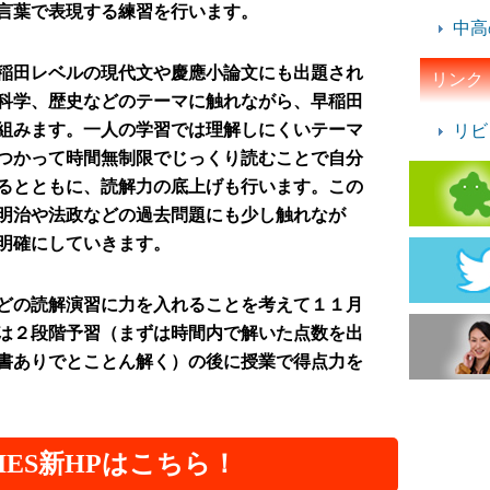
言葉で表現する練習を行います。
中高
稲田レベルの現代文や慶應小論文にも出題され
リンク
科学、歴史などのテーマに触れながら、早稲田
組みます。一人の学習では理解しにくいテーマ
リビ
つかって時間無制限でじっくり読むことで自分
るとともに、読解力の底上げも行います。この
明治や法政などの過去問題にも少し触れなが
明確にしていきます。
どの読解演習に力を入れることを考えて１１月
は２段階予習（まずは時間内で解いた点数を出
書ありでとことん解く）の後に授業で得点力を
IES新HPはこちら！